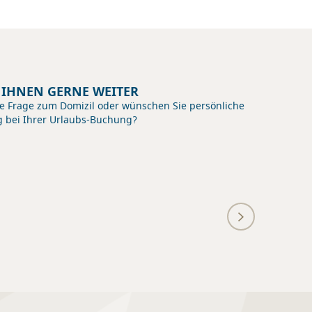
E IHNEN GERNE WEITER
HANS 
e Frage zum Domizil oder wünschen Sie persönliche
Die stra
g bei Ihrer Urlaubs-Buchung?
Unterne
einem st
mehr 