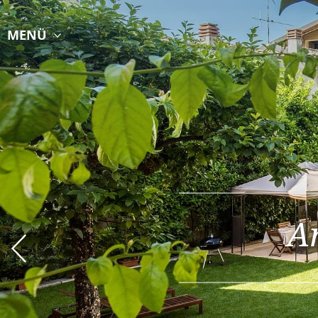
MENÜ
A