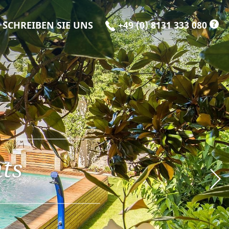
?
SCHREIBEN SIE UNS
+49 (0) 8131 333 080
ts