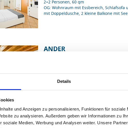
2+2 Personen, 60 qm
OG: Wohnraum mit Essbereich, Schlafsofa 
mit Doppeldusche, 2 kleine Balkone mit See
ANDER
Ferienwohnung für 2 Personen
(erweiterba
ohne Verpflegung
2+2 Personen, 60 qm
OG: Wohnraum mit Küche, Essbereich und S
Innenhof), 1 Badezimmer mit Dusche
Details
Cookies
nhalte und Anzeigen zu personalisieren, Funktionen für soziale
VINESSA
Website zu analysieren. Außerdem geben wir Informationen zu I
r soziale Medien, Werbung und Analysen weiter. Unsere Partner
Ferienwohnung für 2 Personen
(erweiterba