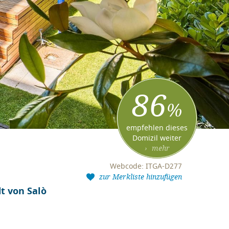
86
%
empfehlen dieses
Domizil weiter
› mehr
Webcode: ITGA-D277
zur Merkliste hinzufügen
t von Salò