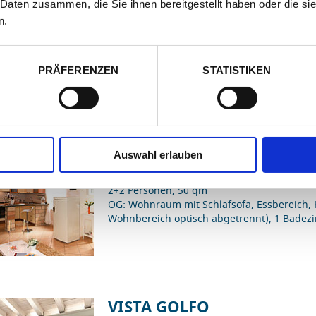
ohne Verpflegung
 Daten zusammen, die Sie ihnen bereitgestellt haben oder die s
n.
2+2 Personen, 60 qm
OG: Wohnraum mit Küche, Essbereich und S
mit Dusche
PRÄFERENZEN
STATISTIKEN
SUER
Ferienwohnung für 2 Personen
(erweiterba
Auswahl erlauben
ohne Verpflegung
2+2 Personen, 50 qm
OG: Wohnraum mit Schlafsofa, Essbereich
Wohnbereich optisch abgetrennt), 1 Bade
VISTA GOLFO