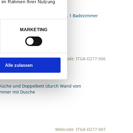
ie im Rahmen Ihrer Nutzung
chlafsofa, 1 Doppelschlafzimmer, 1 Badezimmer
MARKETING
Webcode: ITGA-D277-006
r auf 4 Personen)
Alle zulassen
, Küche und Doppelbett (durch Wand vom
zimmer mit Dusche
Webcode: ITGA-D277-007