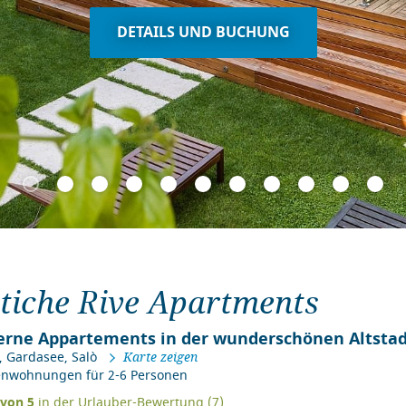
DETAILS UND BUCHUNG
tiche Rive Apartments
rne Appartements in der wunderschönen Altstad
,
Gardasee
,
Salò
Karte zeigen
ienwohnungen für 2-6 Personen
von
5
in der Urlauber-Bewertung (
7
)