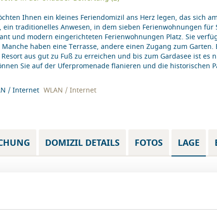
chten Ihnen ein kleines Feriendomizil ans Herz legen, das sich am
, ein traditionelles Anwesen, in dem sieben Ferienwohnungen für 
ant und modern eingerichteten Ferienwohnungen Platz. Sie verf
 Manche haben eine Terrasse, andere einen Zugang zum Garten. 
 Resort aus gut zu Fuß zu erreichen und bis zum Gardasee ist es 
önnen Sie auf der Uferpromenade flanieren und die historischen 
WLAN / Internet
CHUNG
DOMIZIL DETAILS
FOTOS
LAGE
kaufen und Restaurants: San Felice del Benaco 100 m
Flugh
ò 2,5 km, Seeufer 1 km
Berga
Malpe
Golf: