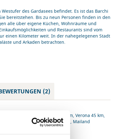
 Westufer des Gardasees befindet. Es ist das Barchi
Sie bereitstehen. Bis zu neun Personen finden in den
ügen alle über eigene Küchen, Wohnräume und
Einkaufsmöglichkeiten und Restaurants sind vom
nur einen Kilometer weit. In der nahegelegenen Stadt
Paläste und Arkaden betrachten.
BEWERTUNGEN (2)
äfen: Brescia Montichiari ca. 35 km, Verona 45 km,
mo 75 km, Mailand Linate 130 km, Mailand
nsa ca. 165 km
 Soiano Golf (27-Loch) 5 km