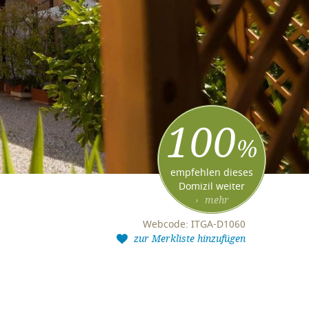
100
%
empfehlen dieses
Domizil weiter
› mehr
Webcode: ITGA-D1060
zur Merkliste hinzufügen