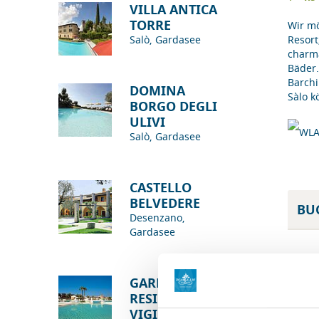
VILLA ANTICA
TORRE
Wir mö
Salò, Gardasee
Resort
charm
Bäder.
Barchi
DOMINA
Sàlo k
BORGO DEGLI
ULIVI
Salò, Gardasee
CASTELLO
BELVEDERE
BU
Desenzano,
Gardasee
Ein
Sal
GARDA
RESIDENCE SAN
VIGILIO