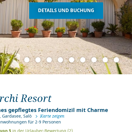
DETAILS UND BUCHUNG
rchi Resort
nes gepflegtes Feriendomizil mit Charme
,
Gardasee
,
Salò
Karte zeigen
ienwohnungen für 2-9 Personen
von
5
in der Urlauber-Bewertung (
2
)