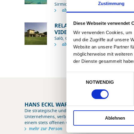
Zustimmung
Sirmione, Gardasee
ab € 120,00
Diese Webseite verwendet 
RELAIS LE
VIDELLE
Wir verwenden Cookies, um I
Salò, Gardasee
und die Zugriffe auf unsere 
ab € 168,00
Website an unsere Partner fü
möglicherweise mit weiteren
der Dienste gesammelt habe
Einwilligungsauswahl
NOTWENDIG
HANS ECKL WAR VOR ORT
Die strategische und zukunftsorientierte Ausrichtung
Unternehmens, verbunden mit einer guten Portion H
Ablehnen
einem stets offenen Ohr für den Kunden - das ist Hans
mehr zur Person