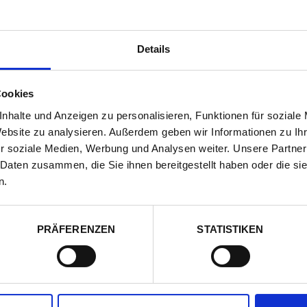
Verpflegung
Details
CHUNG
DOMIZIL DETAILS
FOTOS
LAGE
Cookies
nhalte und Anzeigen zu personalisieren, Funktionen für soziale
Website zu analysieren. Außerdem geben wir Informationen zu I
kaufen und Restaurants: Sainte-Maxime 3 km
Flugh
r soziale Medien, Werbung und Analysen weiter. Unsere Partner
hstgelegener Strand: 100 m (öffentlich)
Golfc
 Daten zusammen, die Sie ihnen bereitgestellt haben oder die s
-Tropez 12 km, St.-Raphael 24 km
in d
n.
nes 65 km, Antibes 75 km, Nizza 100 km
Tenni
PRÄFERENZEN
STATISTIKEN