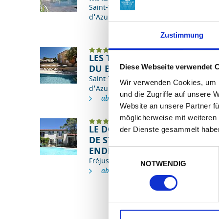
Saint-Tropez, Côte
d'Azur
Zustimmung
LES TERRASSES
BU
DU BAILLI
Diese Webseite verwendet 
Saint-Tropez, Côte
Wir verwenden Cookies, um I
d'Azur
und die Zugriffe auf unsere 
ab € 115,00
Ein
Website an unsere Partner fü
Näc
möglicherweise mit weiteren
St.
LE DOMAINE
der Dienste gesammelt habe
Can
DE ST.
ENDRÉOL
Einwilligungsauswahl
Fréjus, Côte d'Azur
NOTWENDIG
ab € 121,00