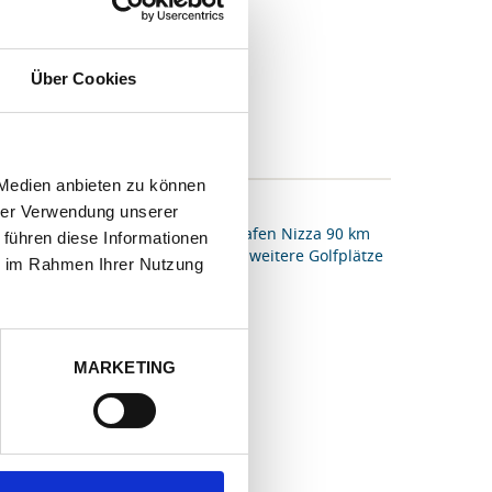
Über Cookies
BEWERTUNGEN (7)
 Medien anbieten zu können
hrer Verwendung unserer
afen Toulon/Hyères 60 km, Flughafen Nizza 90 km
 führen diese Informationen
lub Beauvallon (18-Loch) 750 m, 5 weitere Golfplätze
ie im Rahmen Ihrer Nutzung
er näheren Umgebung
s 750 m, Reiten 15 km
MARKETING