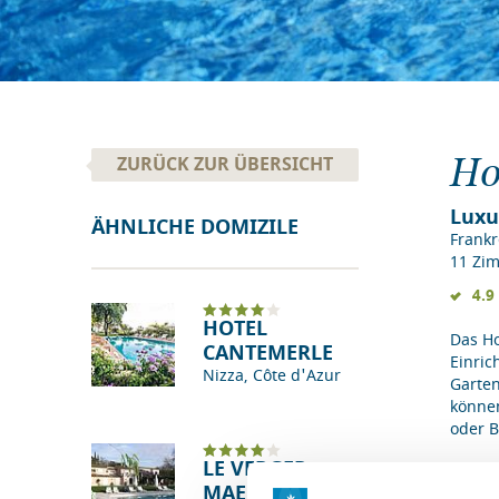
Ho
ZURÜCK ZUR ÜBERSICHT
Luxu
ÄHNLICHE DOMIZILE
Frankr
11 Zim
4.9
HOTEL
Das Ho
CANTEMERLE
Einric
Nizza, Côte d'Azur
Garten
können
oder B
LE VERGER
MAELVI