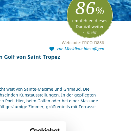
86
%
empfehlen dieses
Domizil weiter
› mehr
Webcode: FRCO-D886
zur Merkliste hinzufügen
 Golf von Saint Tropez
nicht weit von Sainte-Maxime und Grimaud. Die
chselnden Kunstausstellungen. In der gepflegten
n Pool. Hier, beim Golfen oder bei einer Massage
ölf geräumige Zimmer, größtenteils mit Terrasse
Hund erlaubt