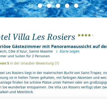
tel Villa Les Rosiers
riöse Gästezimmer mit Panoramaaussicht auf den
eich
,
Côte d'Azur
,
Sainte Maxime
Karte zeigen
mer und Suiten für 2 Personen
von
5
in der Urlauber-Bewertung (
7
)
tel Les Rosiers liegt in der malerischen Bucht von Saint-Tropez, 
htung ist in hellen Tönen gehalten, mit farbigen Akzenten und we
anlage finden Sie schöne Plätze unter Palmen oder am großzügige
 Sie wunderbar entspannen. Die Villa Les Rosiers verfügt über zw
alkon und Meerblick.
Pool
WLAN / Internet