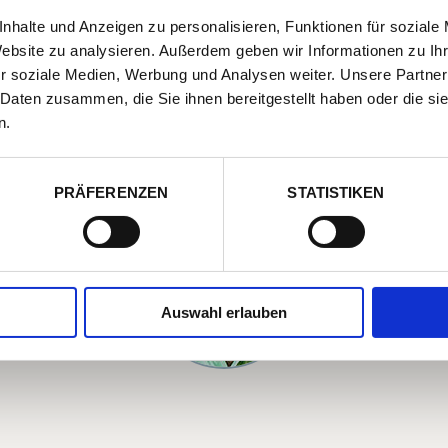
castrada 8 km, Sticciano Scalo 5 km
Nächs
nhalte und Anzeigen zu personalisieren, Funktionen für soziale
Website zu analysieren. Außerdem geben wir Informationen zu I
r soziale Medien, Werbung und Analysen weiter. Unsere Partner
 Daten zusammen, die Sie ihnen bereitgestellt haben oder die s
n.
PRÄFERENZEN
STATISTIKEN
ICH HELF
 des
Haben Sie ein
umor und
Unterstützun
 Eckl.
Auswahl erlauben