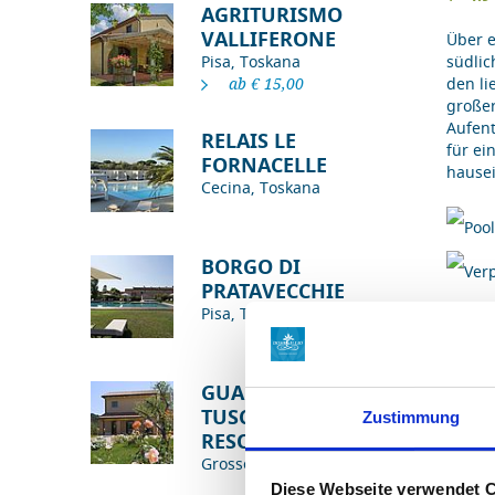
AGRITURISMO
VALLIFERONE
Über e
Pisa, Toskana
südlic
ab € 15,00
den li
großer
Aufen
RELAIS LE
für ei
FORNACELLE
hausei
Cecina, Toskana
BORGO DI
PRATAVECCHIE
Pisa, Toskana
BU
GUADALUPE
TUSCANY
Zustimmung
RESORT
Grosseto, Toskana
Ein
Diese Webseite verwendet 