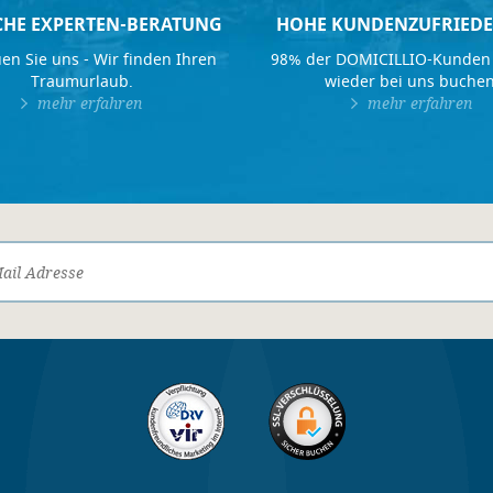
CHE EXPERTEN-BERATUNG
HOHE KUNDENZUFRIEDE
en Sie uns - Wir finden Ihren
98% der DOMICILLIO-Kunden
Traumurlaub.
wieder bei uns buchen
mehr erfahren
mehr erfahren