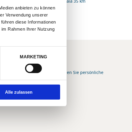
ter Strand: Castiglione della Pescaia 35 km
 Medien anbieten zu können
hrer Verwendung unserer
 führen diese Informationen
ie im Rahmen Ihrer Nutzung
MARKETING
E IHNEN GERNE WEITER
e Frage zum Domizil oder wünschen Sie persönliche
g bei Ihrer Urlaubs-Buchung?
Alle zulassen