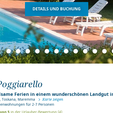
DETAILS UND BUCHUNG
 Poggiarello
lsame Ferien in einem wunderschönen Landgut 
,
Toskana
,
Maremma
Karte zeigen
rienwohnungen für 2-7 Personen
von
5
in der Urlauber-Bewertung (
4
)