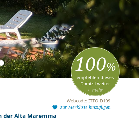
100
%
empfehlen dieses
Domizil weiter
› mehr
Webcode: ITTO-D109
zur Merkliste hinzufügen
in der Alta Maremma