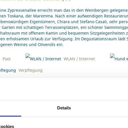
ine Zypressenallee erreicht man das in den Weinbergen gelegene
hen Toskana, der Maremma. Nach einer aufwendigen Restaurierung
ebenswürdigen Eigentümern, Chiara und Stefano Casali, sehr pers
 Garten mit schattigen Terrassenplätzen, ein schöner Swimmingpoo
thaltsraum mit offenem Kamin und bequemen Sitzgelegenheiten z
nen erholsamen Urlaub zur Verfügung. Im Degustationsraum lädt S
genen Weines und Olivenöls ein.
Pool
WLAN / Internet
Verpflegung
CHUNG
DOMIZIL DETAILS
FOTOS
LAGE
Details
kaufen und Restaurants: Ribolla 8 km
Massa
Cookies