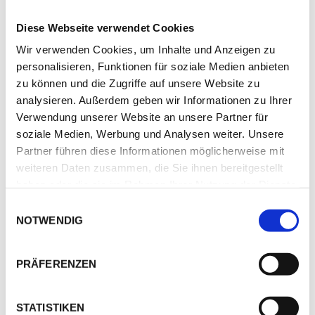
VILLA CLASSIC (ALL INCLUSIVE)
Diese Webseite verwendet Cookies
Haus für 2 Personen
(erweiterbar auf 6 Personen)
Wir verwenden Cookies, um Inhalte und Anzeigen zu
All inclusive
personalisieren, Funktionen für soziale Medien anbieten
Webcode: KRIS-D1387-001
zu können und die Zugriffe auf unsere Website zu
2+4 Personen, 55 qm
analysieren. Außerdem geben wir Informationen zu Ihrer
EG: Wohnraum mit Schlafsofa, Küche, 1
Doppelschlafzimmer mit Queen-Size-Bett, 1
Verwendung unserer Website an unsere Partner für
Zweibettzimmer, 2 Badezimmer mit Dusche, Balkon oder
soziale Medien, Werbung und Analysen weiter. Unsere
Terrasse zur Meerseite
Partner führen diese Informationen möglicherweise mit
weiteren Daten zusammen, die Sie ihnen bereitgestellt
haben oder die sie im Rahmen Ihrer Nutzung der Dienste
gesammelt haben.
Einwilligungsauswahl
DOMIZIL DETAILS
NOTWENDIG
FOTOS
PRÄFERENZEN
LAGE
STATISTIKEN