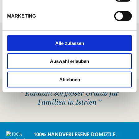
BEWERTUNGEN
MARKETING
ICH HELFE IHNEN GERNE WEITER
Haben Sie eine Frage zum Domizil oder
Alle zulassen
wünschen Sie persönliche
Unterstützung bei Ihrer Urlaubs-
Buchung?
Auswahl erlauben
Ablehnen
“ Rundum sorgloser Urlaub für
Familien in Istrien ”
100% HANDVERLESENE DOMIZILE