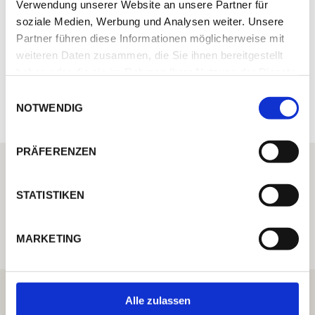
Verwendung unserer Website an unsere Partner für
nächstgelegener Strand: 100 m
soziale Medien, Werbung und Analysen weiter. Unsere
Golfplatz Kempinski Adriatic 39 km
Partner führen diese Informationen möglicherweise mit
Flughafen Pula 62 km
weiteren Daten zusammen, die Sie ihnen bereitgestellt
haben oder die sie im Rahmen Ihrer Nutzung der Dienste
gesammelt haben.
Einwilligungsauswahl
BEWERTUNGEN
NOTWENDIG
PRÄFERENZEN
ICH HELFE IHNEN GERNE WEITER
Haben Sie eine Frage zum Domizil oder
STATISTIKEN
wünschen Sie persönliche
Unterstützung bei Ihrer Urlaubs-
Buchung?
MARKETING
“ Rundum sorgloser Urlaub für
Alle zulassen