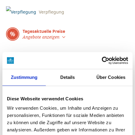
Verpflegung
Tagesaktuelle Preise
Angebote anzeigen
BUCHUNG
DOMIZIL DETAILS
Zustimmung
Details
Über Cookies
FOTOS
Diese Webseite verwendet Cookies
LAGE
Wir verwenden Cookies, um Inhalte und Anzeigen zu
personalisieren, Funktionen für soziale Medien anbieten
zu können und die Zugriffe auf unsere Website zu
Einkaufen und Restaurants: Tar 4,5 km
analysieren. Außerdem geben wir Informationen zu Ihrer
Porec 13 km, Umag 26 km, Rovinj 54 km