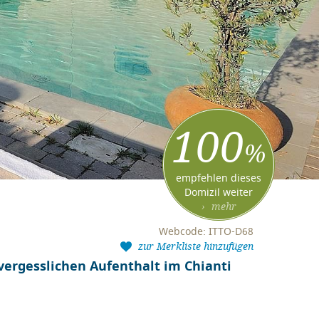
100
%
empfehlen dieses
Domizil weiter
› mehr
Webcode: ITTO-D68
zur Merkliste hinzufügen
nvergesslichen Aufenthalt im Chianti