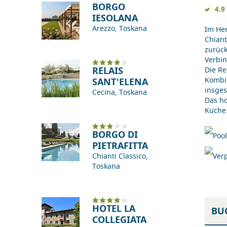
BORGO
4.9
IESOLANA
Arezzo, Toskana
Im Her
Chiant
zurück
Verbin
RELAIS
Die Re
Kombin
SANT'ELENA
insges
Cecina, Toskana
Das ho
Küche.
BORGO DI
PIETRAFITTA
Chianti Classico,
Toskana
HOTEL LA
BU
COLLEGIATA