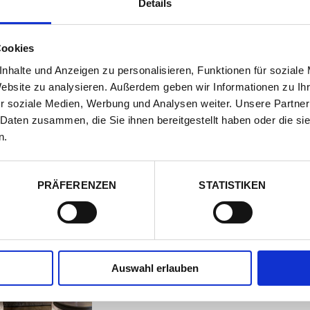
Details
JUNIORSUITE
Cookies
Juniorsuite für 2 Personen
nhalte und Anzeigen zu personalisieren, Funktionen für soziale
wahlweise Frühstück oder Halbpension
Website zu analysieren. Außerdem geben wir Informationen zu I
2 Personen, 30 qm
r soziale Medien, Werbung und Analysen weiter. Unsere Partner
EG oder OG: 1 Doppelschlafzimmer mit Hi
 Daten zusammen, die Sie ihnen bereitgestellt haben oder die s
n.
PRÄFERENZEN
STATISTIKEN
SUITE
Suite für 2 Personen
(erweiterbar auf 4 Pe
inkl. Frühstück
2+2 Personen, 50 qm
Auswahl erlauben
EG oder OG: Salon mit Sitzecke, 1 Doppel
teilweise Balkon