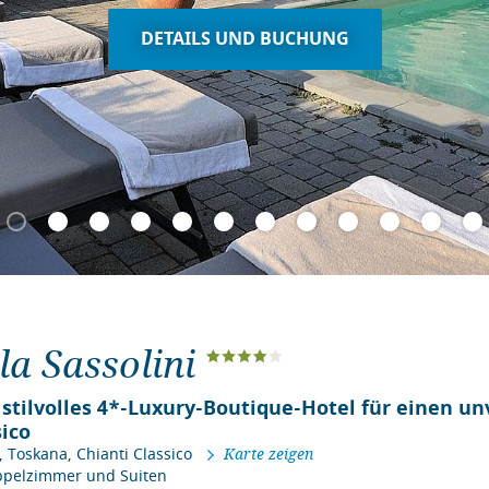
DETAILS UND BUCHUNG
lla Sassolini
 stilvolles 4*-Luxury-Boutique-Hotel für einen u
sico
,
Toskana
,
Chianti Classico
Karte zeigen
ppelzimmer und Suiten