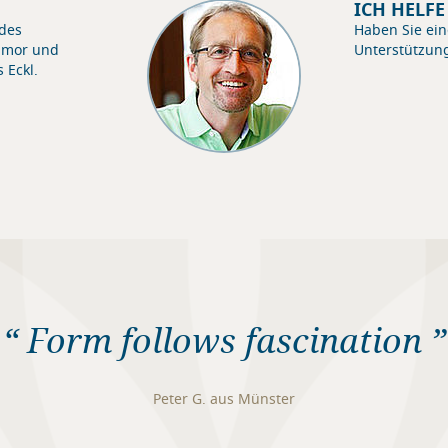
ICH HELF
 des
Haben Sie ein
umor und
Unterstützun
 Eckl.
“ Form follows fascination ”
Peter G. aus Münster