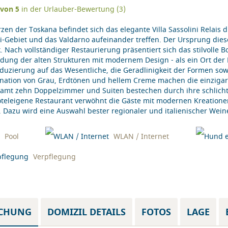
von
5
in der Urlauber-Bewertung (
3
)
zen der Toskana befindet sich das elegante Villa Sassolini Relais
i-Gebiet und das Valdarno aufeinander treffen. Der Ursprung dieser
. Nach vollständiger Restaurierung präsentiert sich das stilvolle Bo
dung der alten Strukturen mit modernem Design - als ein Ort d
duzierung auf das Wesentliche, die Geradlinigkeit der Formen so
ation von Grau, Erdtönen und hellem Creme machen die einzigarti
amt zehn Doppelzimmer und Suiten bestechen durch ihre schlichte
teleigene Restaurant verwöhnt die Gäste mit modernen Kreationen
 Dazu wird eine Auswahl bester regionaler und italienischer Wei
Pool
WLAN / Internet
Verpflegung
CHUNG
DOMIZIL DETAILS
FOTOS
LAGE