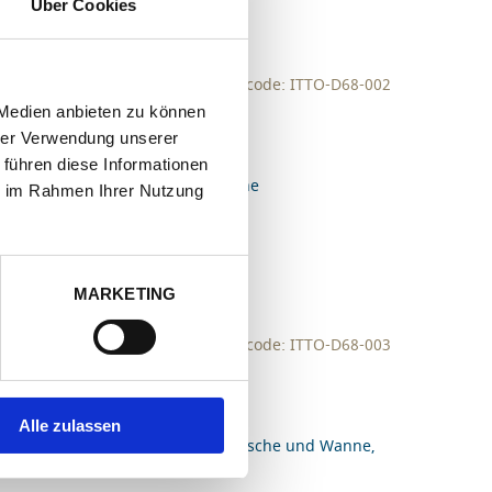
Über Cookies
Webcode: ITTO-D68-002
 Medien anbieten zu können
hrer Verwendung unserer
 führen diese Informationen
mmelbett, 1 Badezimmer mit Dusche
ie im Rahmen Ihrer Nutzung
MARKETING
Webcode: ITTO-D68-003
rsonen)
Alle zulassen
schlafzimmer, 1 Badezimmer mit Dusche und Wanne,