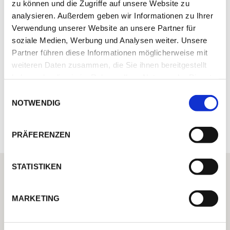
zu können und die Zugriffe auf unsere Website zu
analysieren. Außerdem geben wir Informationen zu Ihrer
Einkaufen und Restaurants: Fertilia 6 km, Alghero 10 km;
Verwendung unserer Website an unsere Partner für
zusätzlich Einkaufsmöglichkeiten in Guardia Grande und
soziale Medien, Werbung und Analysen weiter. Unsere
S. Maria Palma, jeweils 2 km
Nächstgelegener Strand: 5 km
Partner führen diese Informationen möglicherweise mit
weiteren Daten zusammen, die Sie ihnen bereitgestellt
Flughafen Alghero 5 km, Flughafen Olbia 100 km
haben oder die sie im Rahmen Ihrer Nutzung der Dienste
Golfclub (9-Loch) 3 km
gesammelt haben.
Einwilligungsauswahl
NOTWENDIG
BEWERTUNGEN
PRÄFERENZEN
STATISTIKEN
ICH HELFE IHNEN GERNE WEITER
Haben Sie eine Frage zum Domizil oder
wünschen Sie persönliche
MARKETING
Unterstützung bei Ihrer Urlaubs-
Buchung?