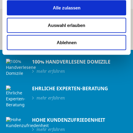
Alle zulassen
“ Ferienhaus mit viel Privatsphäre
Auswahl erlauben
im Nordwesten Sardiniens ”
Ablehnen
100% HANDVERLESENE DOMIZILE
mehr erfahren
EHRLICHE EXPERTEN-BERATUNG
mehr erfahren
HOHE KUNDENZUFRIEDENHEIT
mehr erfahren