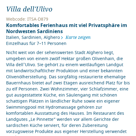
Villa dell'Ulivo
Webcode: ITSA-D879
Komfortables Ferienhaus mit viel Privatsphäre im
Nordwesten Sardiniens
Italien
,
Sardinien
,
Alghero
Karte zeigen
Einzelhaus für 7–11 Personen
Nicht weit von der sehenswerten Stadt Alghero liegt,
umgeben von einem zwölf Hektar großen Olivenhain, die
Villa dell'Ulivo. Sie gehört zu einem weitläufigen Landgut
mit landwirtschaftlicher Produktion und einer bekannten
Olivenölherstellung. Das sorgfältig restaurierte ehemalige
Bauernhaus bietet auf zwei Etagen ausreichend Platz für bis
zu elf Personen. Zwei Wohnzimmer, vier Schlafzimmer, eine
gut ausgestattete Küche, ein Säulengang mit schönen
schattigen Plätzen in ländlicher Ruhe sowie ein eigener
Swimmingpool mit Hydromassage gehören zur
komfortablen Ausstattung des Hauses. Im Restaurant des
Landgutes „Le Pinnette“ werden vor allem Gerichte der
sardischen Küche serviert, für deren Zubereitung
vorzugsweise Produkte aus eigener Herstellung verwendet