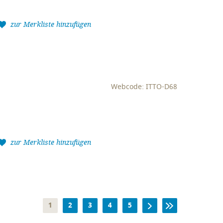
zur Merkliste hinzufügen
Webcode: ITTO-D68
zur Merkliste hinzufügen
1
2
3
4
5
WEITER
ENDE