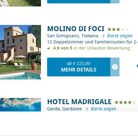
MOLINO DI FOCI
San Gimignano, Toskana
Karte zeigen
12 Doppelzimmer und Familiensuiten für 2
4.9 von 5
in der Urlauber-Bewertung
ab € 125,00
?
MEHR DETAILS
HOTEL MADRIGALE
Garda, Gardasee
Karte zeigen
52 Zimmer und 8 Ferienwohnungen für 2-5
4.9 von 5
in der Urlauber-Bewertung
ab € 266,00