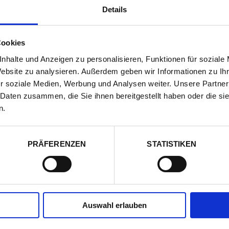
?
MEHR DETAILS
Details
Cookies
VILLA PANCONESI
nhalte und Anzeigen zu personalisieren, Funktionen für soziale
Website zu analysieren. Außerdem geben wir Informationen zu I
Florenz, Toskana
Karte zeigen
10 Ferienwohnungen für 2-6 Personen
r soziale Medien, Werbung und Analysen weiter. Unsere Partner
4.9 von 5
in der Urlauber-Bewertung
 Daten zusammen, die Sie ihnen bereitgestellt haben oder die s
n.
ab € 123,00
?
MEHR DETAILS
PRÄFERENZEN
STATISTIKEN
EDEN ROCK RESORT
Florenz Stadt, Toskana
Karte zeigen
12 Luxussuiten für 2-6 Personen
Auswahl erlauben
4.9 von 5
in der Urlauber-Bewertung