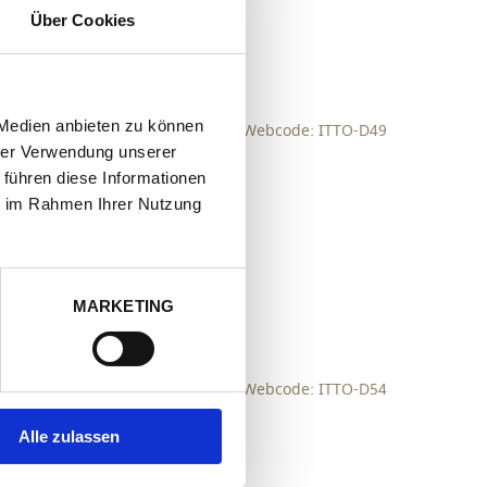
zur Merkliste hinzufügen
Über Cookies
 Medien anbieten zu können
Webcode: ITTO-D49
hrer Verwendung unserer
 führen diese Informationen
ie im Rahmen Ihrer Nutzung
zur Merkliste hinzufügen
MARKETING
Webcode: ITTO-D54
Alle zulassen