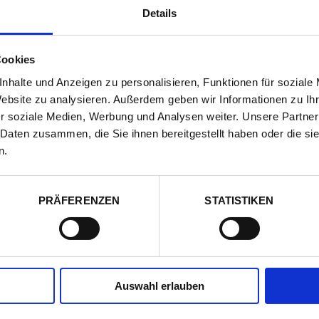
?
MEHR DETAILS
Details
Cookies
PRINCIPE DEL TRASIMENO
nhalte und Anzeigen zu personalisieren, Funktionen für soziale
Website zu analysieren. Außerdem geben wir Informationen zu I
Perugia, Umbrien
Karte zeigen
13 Ferienwohnungen für 2-8 Personen
r soziale Medien, Werbung und Analysen weiter. Unsere Partner
4.8 von 5
in der Urlauber-Bewertung
 Daten zusammen, die Sie ihnen bereitgestellt haben oder die s
n.
MEHR DETAILS
?
PRÄFERENZEN
STATISTIKEN
LES TERRASSES DU BAILLI
Saint-Tropez, Côte d'Azur
Karte zeigen
Doppelzimmer für 2 Personen
Auswahl erlauben
4.8 von 5
in der Urlauber-Bewertung