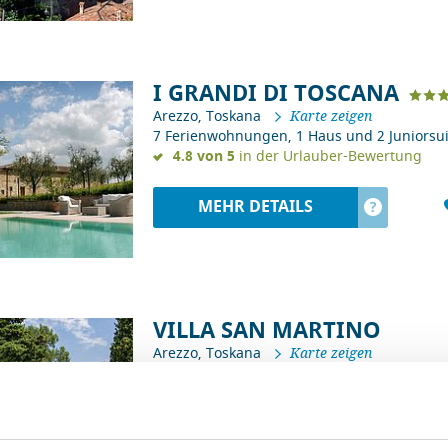
I GRANDI DI TOSCANA
Arezzo, Toskana
Karte zeigen
7 Ferienwohnungen, 1 Haus und 2 Juniorsui
4.8 von 5
in der Urlauber-Bewertung
MEHR DETAILS
?
VILLA SAN MARTINO
Arezzo, Toskana
Karte zeigen
Villa mit Pool für bis zu 12 Personen
4.8 von 5
in der Urlauber-Bewertung
ab € 482,86