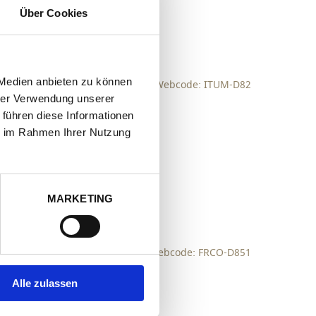
zur Merkliste hinzufügen
Über Cookies
 Medien anbieten zu können
Webcode: ITUM-D82
hrer Verwendung unserer
 führen diese Informationen
ie im Rahmen Ihrer Nutzung
zur Merkliste hinzufügen
MARKETING
Webcode: FRCO-D851
Alle zulassen