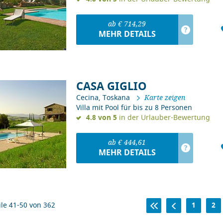
ab € 714,29
?
MEHR DETAILS
CASA GIGLIO
Cecina, Toskana
Karte zeigen
Villa mit Pool für bis zu 8 Personen
4.8 von 5
in der Urlauber-Bewertung
ab € 444,61
?
MEHR DETAILS
le
41-50
von
362
ANFANG
ZURÜCK
1
2