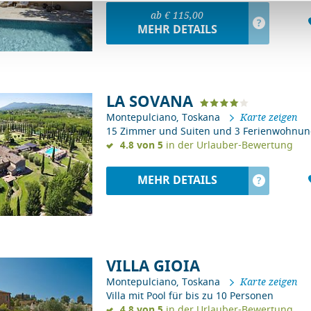
ab € 115,00
?
MEHR DETAILS
LA SOVANA
Montepulciano, Toskana
Karte zeigen
15 Zimmer und Suiten und 3 Ferienwohnun
4.8 von 5
in der Urlauber-Bewertung
MEHR DETAILS
?
VILLA GIOIA
Montepulciano, Toskana
Karte zeigen
Villa mit Pool für bis zu 10 Personen
4.8 von 5
in der Urlauber-Bewertung