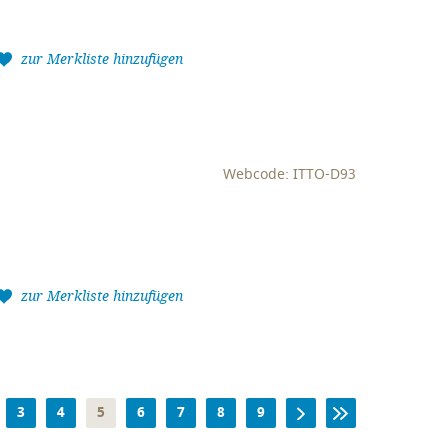
zur Merkliste hinzufügen
Webcode: ITTO-D93
zur Merkliste hinzufügen
3
4
5
6
7
8
9
WEITER
ENDE