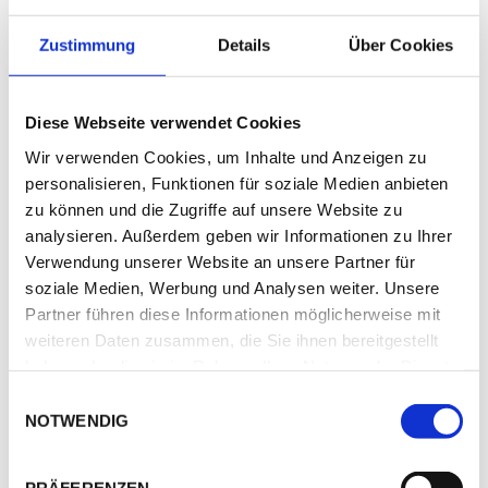
Zustimmung
Details
Über Cookies
Diese Webseite verwendet Cookies
MONFERRATO
Wir verwenden Cookies, um Inhalte und Anzeigen zu
Region entdecken
personalisieren, Funktionen für soziale Medien anbieten
zu können und die Zugriffe auf unsere Website zu
analysieren. Außerdem geben wir Informationen zu Ihrer
Verwendung unserer Website an unsere Partner für
soziale Medien, Werbung und Analysen weiter. Unsere
Partner führen diese Informationen möglicherweise mit
weiteren Daten zusammen, die Sie ihnen bereitgestellt
haben oder die sie im Rahmen Ihrer Nutzung der Dienste
ASTI
Region entdecken
gesammelt haben.
Einwilligungsauswahl
NOTWENDIG
TOP ANGEBOTE