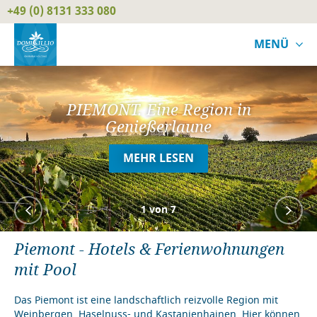
+49 (0) 8131 333 080
MENÜ
PIEMONT. Eine Region in
Genießerlaune
MEHR LESEN
1
von 7
Piemont - Hotels & Ferienwohnungen
mit Pool
Das Piemont ist eine landschaftlich reizvolle Region mit
Weinbergen, Haselnuss- und Kastanienhainen. Hier können