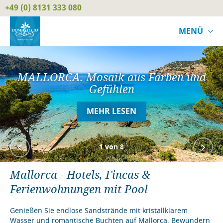
+49 (0) 8131 333 080
MENÜ
MALLORCA. Mosaik aus Farben und
Gefühlen
MEHR LESEN
1
von 8
Mallorca - Hotels, Fincas &
Ferienwohnungen mit Pool
Genießen Sie endlose Sandstrände mit kristallklarem
Wasser und romantische Buchten auf Mallorca. Bewundern